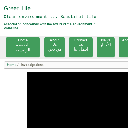
Green Life
Clean environment ... Beautiful life
Association concerned with the affairs of the environment in
Palestine
Home
About
Contact
News
An
الصفحة
Us
Us
الأخبار
إتصل بنا
من نحن
الرئيسية
Home
/
Investigations